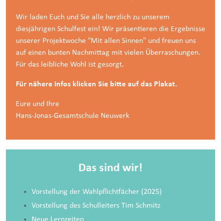
Wir laden Euch und Sie alle herzlich zu unserem
diesjährigen Schulfest ein! Wir präsentieren die Ergebnisse
unserer Projektwoche "Mit allen Sinnen" und freuen uns
auf einen bunten Nachmittag mit vielen Überraschungen.
Für das leibliche Wohl ist gesorgt.
Für nähere Infos klicken Sie bitte auf das Plakat.
Eure und Ihre
Hans-Jonas-Gesamtschule Neuwerk
Das sind wir!
Vorstellung der Wahlpflichtfächer
(2025)
Vorstellung des Schulleiters
Tim Schmitz
Neue Lernzeiten