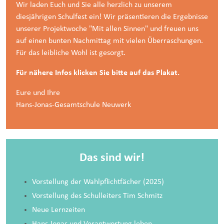
Wir laden Euch und Sie alle herzlich zu unserem
diesjährigen Schulfest ein! Wir präsentieren die Ergebnisse
unserer Projektwoche "Mit allen Sinnen" und freuen uns
auf einen bunten Nachmittag mit vielen Überraschungen.
Für das leibliche Wohl ist gesorgt.
Für nähere Infos klicken Sie bitte auf das Plakat.
Eure und Ihre
Hans-Jonas-Gesamtschule Neuwerk
Das sind wir!
Vorstellung der Wahlpflichtfächer
(2025)
Vorstellung des Schulleiters
Tim Schmitz
Neue Lernzeiten
Hans Jonas und Verantwortung leben